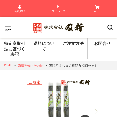
会員登録
マイページ
カート
特定商取引
送料につい
ご注文方法
お問合せ
法に基づく
て
表記
HOME
海藻乾物・その他
三陸産 おつまみ板昆布×3個セット