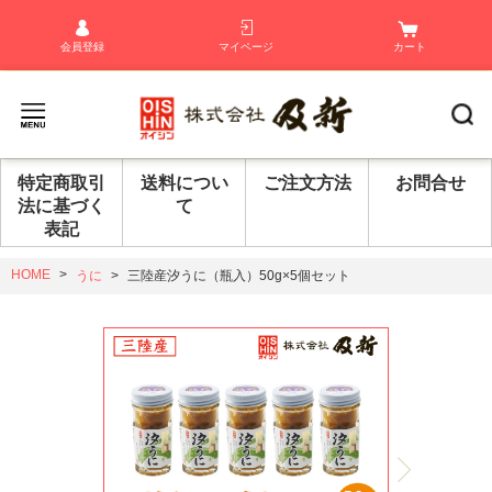
会員登録
マイページ
カート
特定商取引
送料につい
ご注文方法
お問合せ
法に基づく
て
表記
HOME
うに
三陸産汐うに（瓶入）50g×5個セット